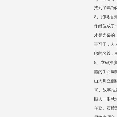
找到了嗎?
8、招聘推
作崗位成了
才是光榮的
事可干，人
聘的名義，
9、立碑推
體的生命周
山大川立個
10、故事
眼人一眼就
任務。買櫝