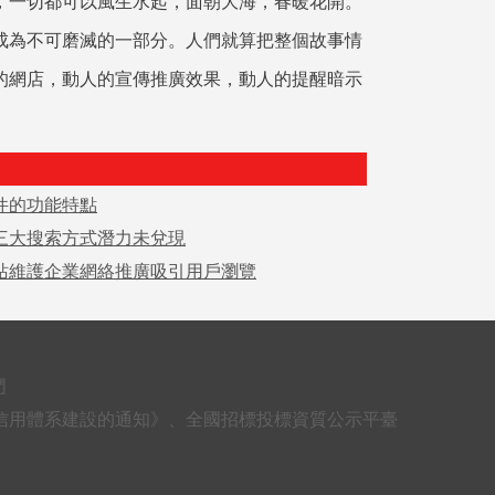
，一切都可以風生水起，面朝大海，春暖花開。
成為不可磨滅的一部分。人們就算把整個故事情
的網店，動人的宣傳推廣效果，動人的提醒暗示
件的功能特點
三大搜索方式潛力未兌現
站維護企業網絡推廣吸引用戶瀏覽
們
信用體系建設的通知》、全國招標投標資質公示平臺