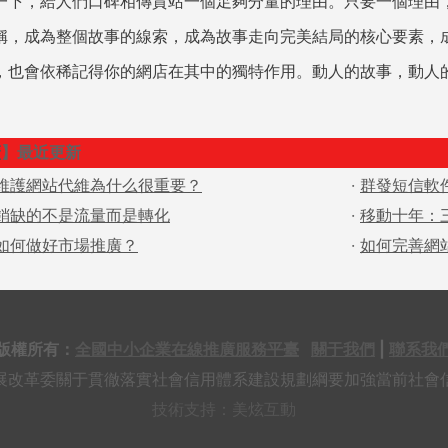
一下，給人們口碑相傳貴站一個足夠分量的理由。只要一個理由
稱，成為整個故事的線索，成為故事走向完美結局的核心要素，
，也會依稀記得你的網店在其中的獨特作用。動人的故事，動人
廣
】最近更新
維護網站代維為什么很重要？
·
群發短信軟
銷缺的不是流量而是轉化
·
移動十年：
如何做好市場推廣？
·
如何完善網
版權所有：
全國中小企業在線推廣服務平臺
關于我們
|
聯系我
展改革委關于貫徹落實社會信用體系建設規劃綱要加強當前社會
技術支持：美炫互動