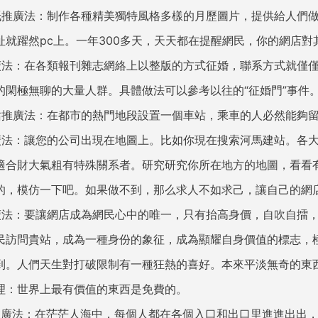
紙推廣法：制作各種精美獨特風格多樣的月歷圖片，提供給人們
址就躍然pc上。一年300多天，天天都在提醒網民，你的網店對
廣法：在各類報刊雜志網絡上以整版的方式征婚，聯系方式就僅
的閑極無聊的大量人群。具體做法可以參考以往的“征婚門”事件
站推廣法：在都市的熱門地段設置一個車站，乘車的人必然能夠
廣法：讓您的公司出現在地圖上。比如你現在搜索河馬建站。各
適合財大氣粗有特殊關系者。研究研究你所在地方的地圖，看看
的，模仿一下吧。如果做不到，那么求人不如求己，讓自己的網
廣法：要讓網店成為網民心中的唯一，只有抬高身價，自吹自擂
民訪問貴站，成為一種身份的象征，成為顯耀自身價值的標志，
到。人們天生對打破限制有一種狂熱的喜好。本來平淡無奇的東
理：世界上最有價值的東西是免費的。
推廣法：在茫茫人海中，每個人都在各個入口和出口里進進出出