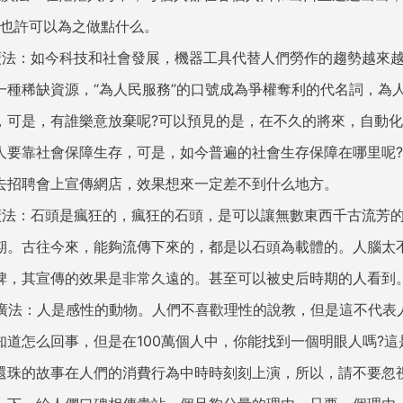
你也許可以為之做點什么。
廣法：如今科技和社會發展，機器工具代替人們勞作的趨勢越來
一種稀缺資源，“為人民服務”的口號成為爭權奪利的代名詞，為
，可是，有誰樂意放棄呢?可以預見的是，在不久的將來，自動
人要靠社會保障生存，可是，如今普遍的社會生存保障在哪里呢
去招聘會上宣傳網店，效果想來一定差不到什么地方。
廣法：石頭是瘋狂的，瘋狂的石頭，是可以讓無數東西千古流芳
期。古往今來，能夠流傳下來的，都是以石頭為載體的。人腦太
碑，其宣傳的效果是非常久遠的。甚至可以被史后時期的人看到
推廣法：人是感性的動物。人們不喜歡理性的說教，但是這不代表
知道怎么回事，但是在100萬個人中，你能找到一個明眼人嗎?
還珠的故事在人們的消費行為中時時刻刻上演，所以，請不要忽