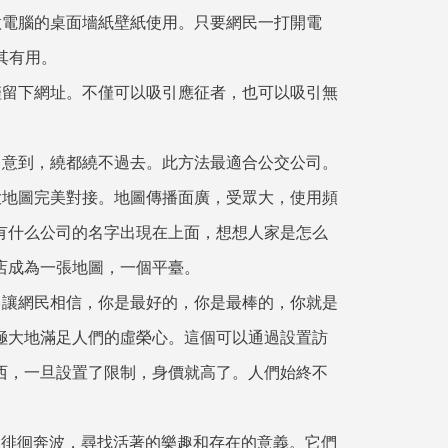
做電腦的桌面墻紙壁紙使用。只要網民一打開電
其有用。
僅留下網址。不僅可以吸引應征者，也可以吸引無
。
留意到，繞都繞不過去。此方法最適合公交公司。
大地圖完美對接。地圖傳播面廣，受眾大，使用頻
有什么公司的名字出現在上面，想想人家是怎么
店成為一張地圖，一個平臺。
，讓網民相信，你是最好的，你是最棒的，你就是
極大地滿足人們的虛榮心。這個可以通過設置訪
西，一旦設置了限制，身價就高了。人們始終不
，徘徊奔波，尋找活著的樂趣和存在的意義。它們