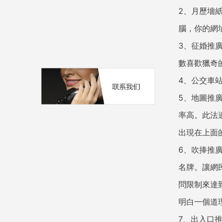
2、月歷墻
腦，你的網
3、征婚推
數喜歡獵奇
4、公交車
5、地圖推
率高。此法
出現在上面
6、吹捧推
名牌。讓網
問限制來達
明白一個道
7、出入口