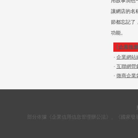
用故事潤色
讓網店的名
節都忘記了
功能。
【
企業推
·
企業網站
·
互聯網營
·
微商企業
部分依據《企業信用信息管理辦公法》、《國家發